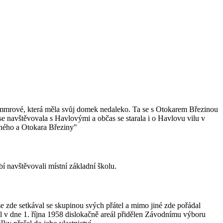
Pammrové, která měla svůj domek nedaleko. Ta se s Otokarem Březinou
e navštěvovala s Havlovými a občas se starala i o Havlovu vilu v
sného a Otokara Březiny"
í navštěvovali místní základní školu.
e zde setkával se skupinou svých přátel a mimo jiné zde pořádal
byl v dne 1. října 1958 dislokačně areál přidělen Závodnímu výboru