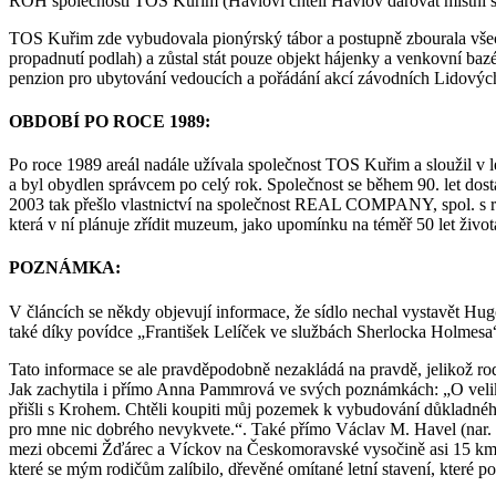
ROH společnosti TOS Kuřim (Havlovi chtěli Havlov darovat místní škole
TOS Kuřim zde vybudovala pionýrský tábor a postupně zbourala všech
propadnutí podlah) a zůstal stát pouze objekt hájenky a venkovní ba
penzion pro ubytování vedoucích a pořádání akcí závodních Lidových m
OBDOBÍ PO ROCE 1989:
Po roce 1989 areál nadále užívala společnost TOS Kuřim a sloužil v l
a byl obydlen správcem po celý rok. Společnost se během 90. let dost
2003 tak přešlo vlastnictví na společnost REAL COMPANY, spol. s 
která v ní plánuje zřídit muzeum, jako upomínku na téměř 50 let živ
POZNÁMKA:
V článcích se někdy objevují informace, že sídlo nechal vystavět H
také díky povídce „František Lelíček ve službách Sherlocka Holmesa“,
Tato informace se ale pravděpodobně nezakládá na pravdě, jelikož 
Jak zachytila i přímo Anna Pammrová ve svých poznámkách: „O veliko
přišli s Krohem. Chtěli koupiti můj pozemek k vybudování důkladnéh
pro mne nic dobrého nevykvete.“. Také přímo Václav M. Havel (nar. 
mezi obcemi Žďárec a Víckov na Českomoravské vysočině asi 15 km z
které se mým rodičům zalíbilo, dřevěné omítané letní stavení, které po