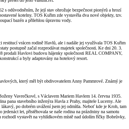
ky přešel do jeho vlastnictví.
 s odůvodněním, že její stav ohrožuje bezpečnost pionýrů a hrozí
 postavené kotelny. TOS Kuřim zde vystavěla dva nové objekty, tzv.
koupací bazén a přilehlou úpravnu vody.
i restitucí vrácen rodině Havlů, ale i nadále jej využívala TOS Kuřim
taty postupně začal rozprodávat majetek společnosti. Ke dni 20. 3.
 2018 prodali Havlovi budovu hájenky společnosti REAL COMPANY,
onstrukcí a byly adaptovány na hotelový resort.
na Havlových, který měl být obdivovatelem Anny Pammrové. Známý je
y, Boženy Vavrečkové, s Václavem Mariem Havlem 14. června 1935.
na pana stavebního inženýra Havla z Prahy, majitele Lucerny. Ale
 lákavý, po dobrém uvážení jsem jej odmítla. Neboť kde je Kroh, tam
edenáct let, přistěhovala se naše rodina na prázdniny na samotu
u rozhodl vystavět na vyhlídkovém místě nad údolím říčky Bobrůvky,