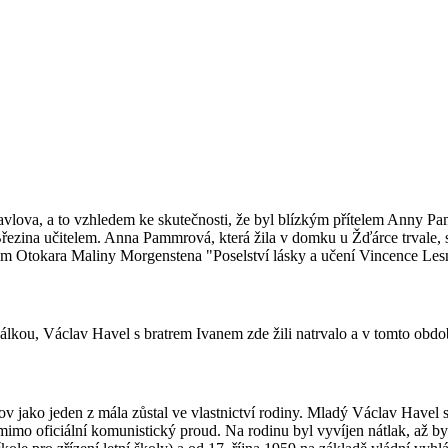
avlova, a to vzhledem ke skutečnosti, že byl blízkým přítelem Anny 
ezina učitelem. Anna Pammrová, která žila v domku u Žďárce trvale, s
lm Otokara Maliny Morgenstena "Poselství lásky a učení Vincence Le
álkou, Václav Havel s bratrem Ivanem zde žili natrvalo a v tomto obdob
 jako jeden z mála zůstal ve vlastnictví rodiny. Mladý Václav Havel s
ů mimo oficiální komunistický proud. Na rodinu byl vyvíjen nátlak, až 