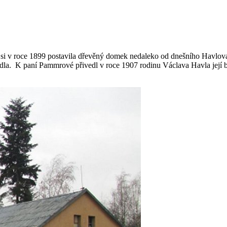
si v roce 1899 postavila dřevěný domek nedaleko od dnešního Havlova
a. K paní Pammrové přivedl v roce 1907 rodinu Václava Havla její bý