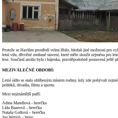
Protože se Havlům prostředí velmi líbilo, hledali jiné možnosti pro
letní vilu, dřevěné omítané stavení, které mělo sloužit zejména pro l
lese. Součástí areálu byla i hájenka, pravděpodobně postavená ještě 
MEZIVÁLEČNÉ OBDOBÍ:
Letní sídlo se stalo oblíbeným místem rodiny, kdy zde pobývali zej
politiků, divadla, filmu a sportu.
Mezi nejznámější patří:
Adina Mandlová - herečka
Lída Baarová – herečka
Nataša Gollová – herečka
Jan Werich – herec