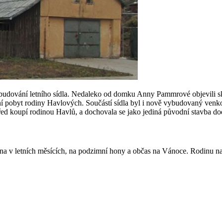
 vybudování letního sídla. Nedaleko od domku Anny Pammrové objevili 
etní pobyt rodiny Havlových. Součástí sídla byl i nově vybudovaný venko
před koupí rodinou Havlů, a dochovala se jako jediná původní stavba do
ména v letních měsících, na podzimní hony a občas na Vánoce. Rodinu 