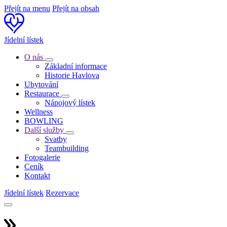
Přejít na menu
Přejít na obsah
Jídelní lístek
O nás
Základní informace
Historie Havlova
Ubytování
Restaurace
Nápojový lístek
Wellness
BOWLING
Další služby
Svatby
Teambuilding
Fotogalerie
Ceník
Kontakt
Jídelní lístek
Rezervace