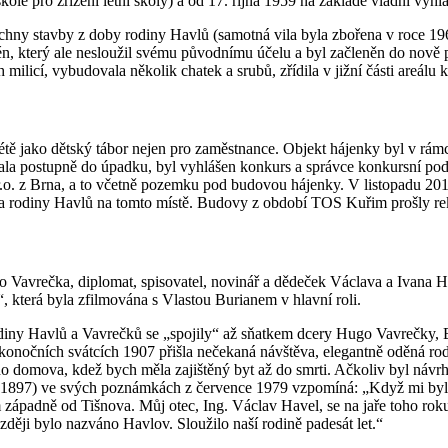
 pro zřízení letní školy) a od 17. října 1959 na základě vládní vyhláš
ny stavby z doby rodiny Havlů (samotná vila byla zbořena v roce 1962
zén, který ale nesloužil svému původnímu účelu a byl začleněn do nově
ilicí, vybudovala několik chatek a srubů, zřídila v jižní části areálu 
étě jako dětský tábor nejen pro zaměstnance. Objekt hájenky byl v rámc
ala postupně do úpadku, byl vyhlášen konkurs a správce konkursní pods
r.o. z Brna, a to včetně pozemku pod budovou hájenky. V listopadu
ota rodiny Havlů na tomto místě. Budovy z období TOS Kuřim prošly rek
ugo Vavrečka, diplomat, spisovatel, novinář a dědeček Václava a Iva
 která byla zfilmována s Vlastou Burianem v hlavní roli.
rodiny Havlů a Vavrečků se „spojily“ až sňatkem dcery Hugo Vavrečk
nočních svátcích 1907 přišla nečekaná návštěva, elegantně oděná rodi
o domova, kdež bych měla zajištěný byt až do smrti. Ačkoliv byl návrh
1897) ve svých poznámkách z července 1979 vzpomíná: „Když mi bylo j
ápadně od Tišnova. Můj otec, Ing. Václav Havel, se na jaře toho rok
zději bylo nazváno Havlov. Sloužilo naší rodině padesát let.“