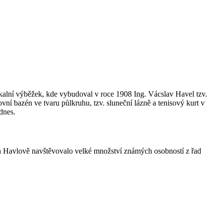
skalní výběžek, kde vybudoval v roce 1908 Ing. Vácslav Havel tzv.
vní bazén ve tvaru půlkruhu, tzv. sluneční lázně a tenisový kurt v
dnes.
na Havlově navštěvovalo velké množství známých osobností z řad