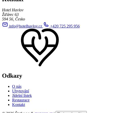
Hotel Havlov
Žďárec 63
594 56, Česko
info@hotelhavlov.cz
+420 725 295 956
Odkazy
O nás
Ubytování
Jídelní lístek
Restaurace
Kontakt