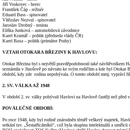
Jiří Voskovec - herec
František Čáp - režisér
Eduard Bass - spisovatel
Vítězslav Nezval - spisovatel
Jaroslav Drobný - tenista
Eliška Junková – automobilová závodnice
Karel Kramář – politik (předseda vlády ČR)
Karel Baxa – politik (primátor Prahy)
VZTAH OTOKARA BŘEZINY K HAVLOVU:
Otokar Březina byl s největší pravděpodobností také návštěvníkem H
seznámila v Jinošově po návratu ke svým rodičům a kde byl Otokar Bř
období, kdy zde rodina nepobývala. O tomto období mmj. vypráví fi
2. SV. VÁLKA AŽ 1948
V období 2. sv. války pobývali Havlovi na Havlově častěji než před v
POVÁLEČNÉ OBDOBÍ:
Po roce 1948, kdy byl rodině znárodněn téměř veškerý majetek, Havlov
setkání tzv. „Šestatřicátníků“, což byla skupina intelektuálů a umělc